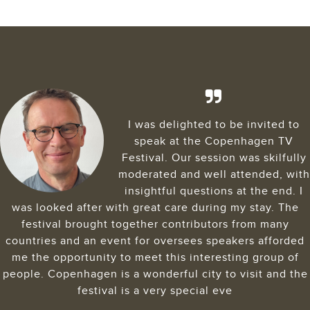
What an absolute privilege it was
to give a keynote at the
Copenhagen Television Festival.
To share the stage with some of
the most prestigious legends of
television, was truly an honour. The audience was
deeply engaged, curious and elevated, which only
heightened what was truly a special experience.
DANIELLE LAUREN, CEO, FUTURE PROOFING
STORYTELLING