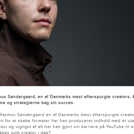
us Søndergaard, en af Danmarks mest efterspurgte creators, 
ne og strategierne bag sin succes.
Rasmus Søndergaard en af Danmarks mest efterspurgte creator
nt for at skabe formater har han produceret indhold med et uta
i og vigtigst af alt har han gjort sin karriere på YouTube til e
ykkes som creator i dag?