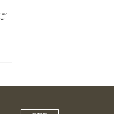
r ind
rer