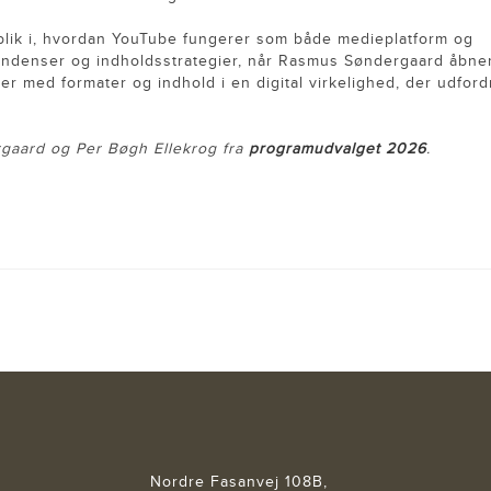
dblik i, hvordan YouTube fungerer som både medieplatform og
tendenser og indholdsstrategier, når Rasmus Søndergaard åbne
r med formater og indhold i en digital virkelighed, der udford
ergaard og Per Bøgh Ellekrog fra
programudvalget 2026
.
Nordre Fasanvej 108B,