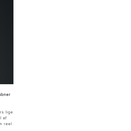
åbner
s lige
l af
n reel