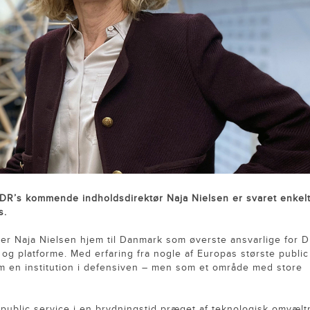
 DR’s kommende indholdsdirektør Naja Nielsen er svaret enkelt:
s.
er Naja Nielsen hjem til Danmark som øverste ansvarlige for D
 og platforme. Med erfaring fra nogle af Europas største public
om en institution i defensiven – men som et område med store
 public service i en brydningstid præget af teknologisk omvælt