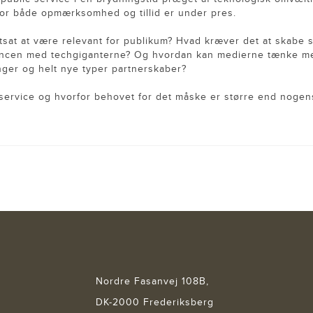
vor både opmærksomhed og tillid er under pres.
ortsat at være relevant for publikum? Hvad kræver det at skabe 
rencen med techgiganterne? Og hvordan kan medierne tænke m
inger og helt nye typer partnerskaber?
service og hvorfor behovet for det måske er større end nogen
Nordre Fasanvej 108B,
DK-2000 Frederiksberg