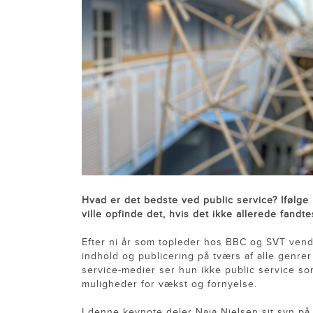
Hvad er det bedste ved public service? Ifølge
ville opfinde det, hvis det ikke allerede fandte
Efter ni år som topleder hos BBC og SVT vend
indhold og publicering på tværs af alle genrer
service-medier ser hun ikke public service s
muligheder for vækst og fornyelse.
I denne keynote deler Naja Nielsen sit syn på