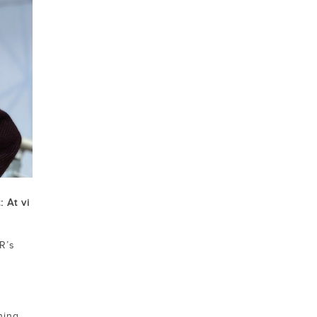
 At vi
R’s
ning,