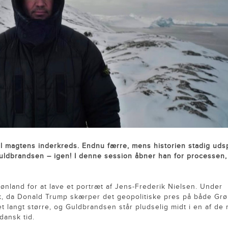
il magtens inderkreds. Endnu færre, mens historien stadig udsp
uldbrandsen – igen! I denne session åbner han for processen
ønland for at lave et portræt af Jens-Frederik Nielsen. Under
k, da Donald Trump skærper det geopolitiske pres på både Gr
t langt større, og Guldbrandsen står pludselig midt i en af de
dansk tid.