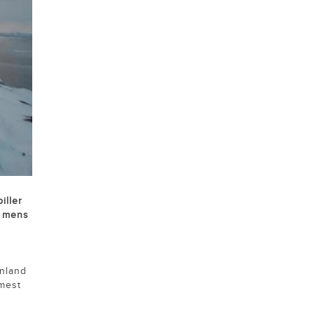
iller
, mens
ønland
 mest