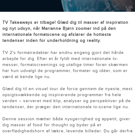
TV Takeaways er tilbage! Glæd dig til masser af inspiration
og nyt udsyn, når Marianne Bjørn zoomer ind på den
internationale formatscene og afslører de hotteste
tendenser inden for underholdning og reality.
TV 2's formatredaktør har endnu engang gjort det hårde
arbejde for dig. Efter et år fyldt med internationale tv-
messer, formatscreenings og utallige timer foran skærmen
har hun udvalgt de programmer, formater og idéer, som er
værd at kende lige nu.
Glæd dig til en visuel tour de force gennem de nyeste, mest
opsigtsvækkende og inspirerende programmer fra hele
verden – serveret med klip, analyser og perspektiver på de
tendenser, der præger den internationale tv-scene lige nu.
Denne session mætter både nysgerrighed og appetit, giver
dig masser af food for thought og byder på et
overflødighedshorn af lækre, levende billeder. Du går derfra